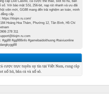
ng cấp Live Casino, cá cược thể thao, slot nổ hũ, bắn
ổ số. Với bảo mật SSL 256-bit, nạp rút nhanh và ưu đãi
 hội viên mới, GG88 mang đến trải nghiệm an toàn, minh
 đẳng cấp.
 https://itiojm.ru.com/
: 184 Hoàng Hoa Thám, Phường 12, Tân Bình, Hồ Chí
ietnam
0906 278 311
support@itiojm.ru.com
: #gg88 #gg888info #gamebaidoithuong #taixiuonline
#dangkygg88
cá cược trực tuyến uy tín tại Việt Nam, cung cấp
lot nổ hũ, bắn cá và xổ số.