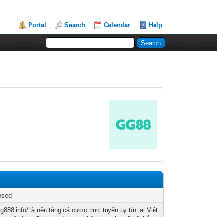
Portal
Search
Calendar
Help
m
osed
gg888.info/ là nền tảng cá cược trực tuyến uy tín tại Việt