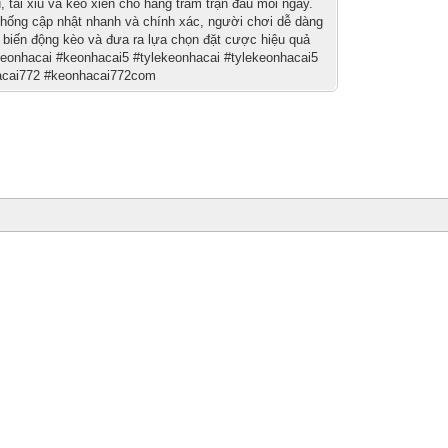
, tài xỉu và kèo xiên cho hàng trăm trận đấu mỗi ngày.
thống cập nhật nhanh và chính xác, người chơi dễ dàng
i biến động kèo và đưa ra lựa chọn đặt cược hiệu quả
keonhacai #keonhacai5 #tylekeonhacai #tylekeonhacai5
acai772 #keonhacai772com