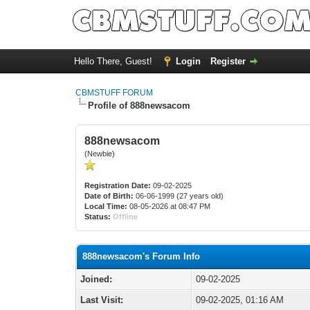
Hello There, Guest!
Login
Register
CBMSTUFF FORUM
Profile of 888newsacom
888newsacom
(Newbie)
Registration Date:
09-02-2025
Date of Birth:
06-06-1999 (27 years old)
Local Time:
08-05-2026 at 08:47 PM
Status:
Offline
888newsacom's Forum Info
Joined:
09-02-2025
Last Visit:
09-02-2025, 01:16 AM