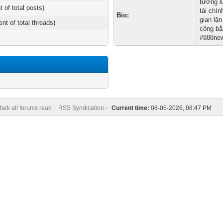
tường l
t of total posts)
tài chí
Bio:
gian lậ
ent of total threads)
công bằ
#888ne
ark all forums read
RSS Syndication -
Current time:
08-05-2026, 08:47 PM