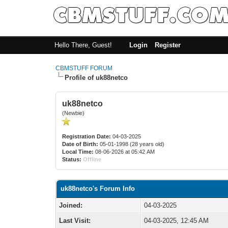
Hello There, Guest!
Login
Register
CBMSTUFF FORUM
Profile of uk88netco
uk88netco
(Newbie)
Registration Date:
04-03-2025
Date of Birth:
05-01-1998 (28 years old)
Local Time:
08-06-2026 at 05:42 AM
Status:
Offline
uk88netco's Forum Info
Joined:
04-03-2025
Last Visit:
04-03-2025, 12:45 AM