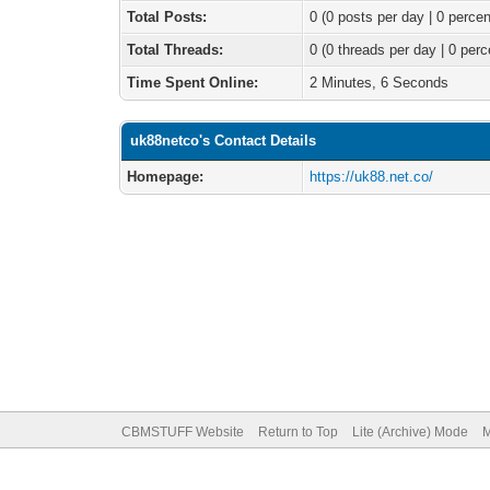
Total Posts:
0 (0 posts per day | 0 percen
Total Threads:
0 (0 threads per day | 0 perc
Time Spent Online:
2 Minutes, 6 Seconds
uk88netco's Contact Details
Homepage:
https://uk88.net.co/
CBMSTUFF Website
Return to Top
Lite (Archive) Mode
M