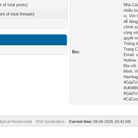
t of total posts)
Nhà Cái 
nhiều lo
ent of total threads)
vị. Với 
dễ dàng
chính s
cùng vớ
quyết m
Thông ti
Trang C
Bio:
Email: 
Hotline
Địa chỉ
Minh, V
Hashta
#GiảiT
#UK88N
#GiảiT
#CáCượ
ark all forums read
RSS Syndication -
Current time:
08-06-2026, 05:42 AM