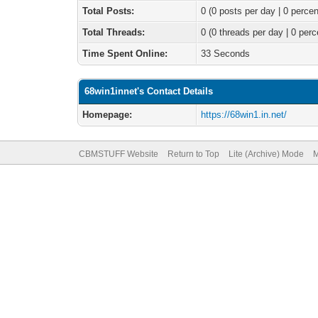
Total Posts:
0 (0 posts per day | 0 percen
Total Threads:
0 (0 threads per day | 0 perc
Time Spent Online:
33 Seconds
68win1innet's Contact Details
Homepage:
https://68win1.in.net/
CBMSTUFF Website
Return to Top
Lite (Archive) Mode
M