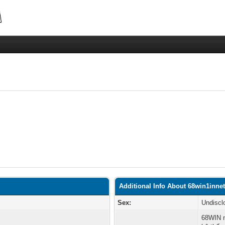
Additional Info About 68win1inne
Sex:
Undiscl
68WIN n