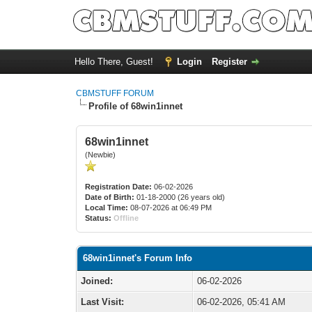
Hello There, Guest!
Login
Register
CBMSTUFF FORUM
Profile of 68win1innet
68win1innet
(Newbie)
Registration Date:
06-02-2026
Date of Birth:
01-18-2000 (26 years old)
Local Time:
08-07-2026 at 06:49 PM
Status:
Offline
68win1innet's Forum Info
Joined:
06-02-2026
Last Visit:
06-02-2026, 05:41 AM